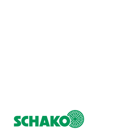
Ogólne warunki zakupów — usługi
montażowe
Kodeks zgodności (FR)
Polityka zgodności (EN)
Dyrektywa zgodności (DE)
Program zgodności (ES)
Ochrona danych i pliki cookie
Nadruk