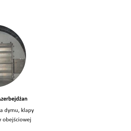
Azerbejdżan
ia dymu, klapy
y obejściowej