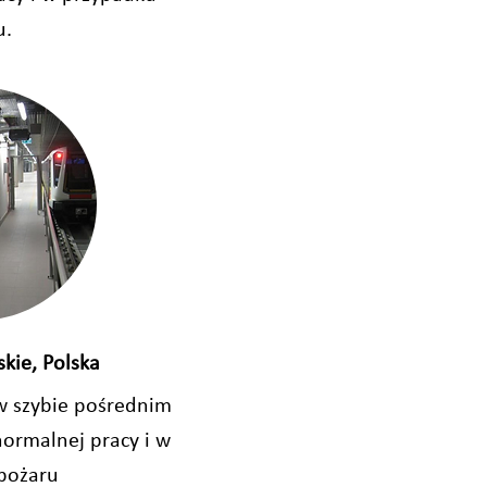
u.
kie, Polska
 w szybie pośrednim
normalnej pracy i w
pożaru