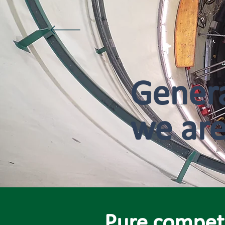
Genera
we are
Pure compete