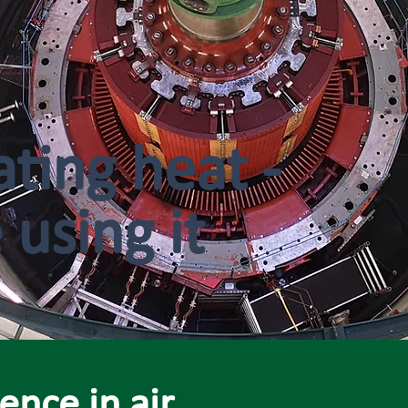
ting heat -
 using it
nce in air