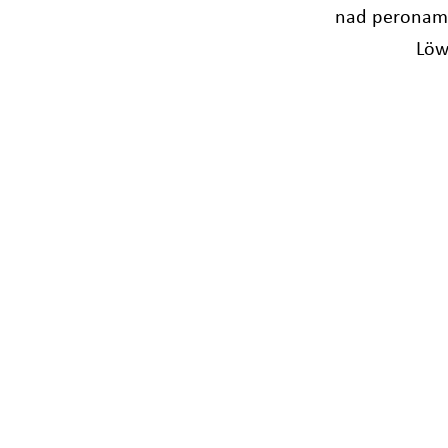
nad peronami
Löw
Skontaktuj się z nami
SIROCCO Luft- und Umweltte
Adamovichgasse 3
A-1230 Vienna / Austria
Tel: +43 1 604 26 05-0
E-Mail:
office@sirocco.at
SIROCCO Polska Sp. z. o.o.