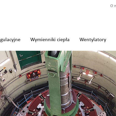
O 
egulacyjne
Wymienniki ciepła
Wentylatory