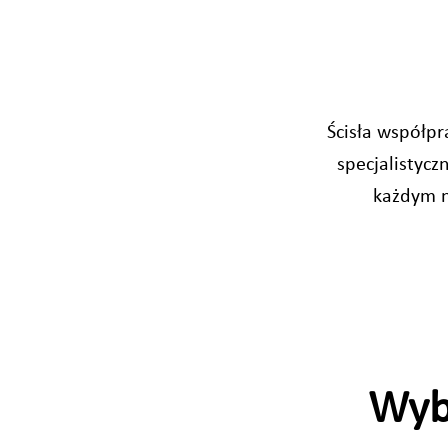
Ścisła współpr
specjalistyc
każdym n
Wyb