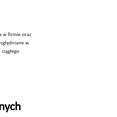
a w firmie oraz
względniane w
ciągłego
nych