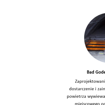
Bad Gode
Zaprojektowan
dostarczenie i zai
powietrza wywiewan
miejscowego o