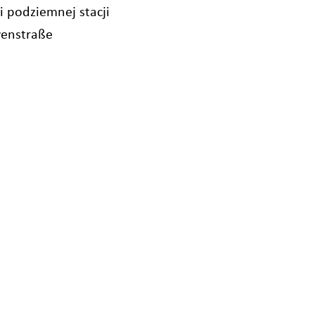
 podziemnej stacji
enstraße
Ogólne warunki dostawy
chnik GmbH
Warunki montażu w Austrii
Warunki montażu w UE
Ogólne warunki zakupów
Ogólne warunki zakupów — 
Kodeks zgodności (FR)
Polityka zgodności (EN)
Dyrektywa zgodności (DE)