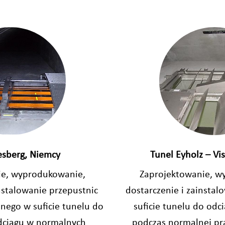
sberg, Niemcy
Tunel Eyholz – Vis
ie, wyprodukowanie,
Zaprojektowanie, w
nstalowanie przepustnic
dostarczenie i zainsta
ego w suficie tunelu do
suficie tunelu do od
dciągu w normalnych
podczas normalnej pr